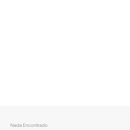
Ecología
Eventos relacionados con la sostenibilidad
y la lucha contra el calentamiento global.
Buscar
Nada Encontrado.