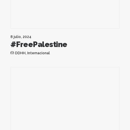
8 julio, 2024
#FreePalestine
DDHH
,
Internacional