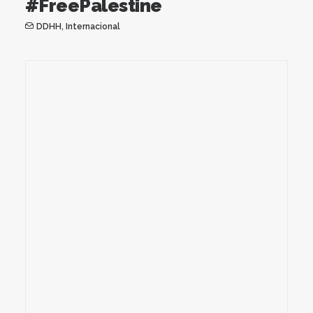
#FreePalestine
DDHH
,
Internacional