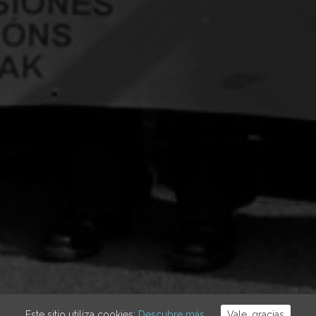
Este sitio utiliza cookies:
Descubre más.
Vale, gracias