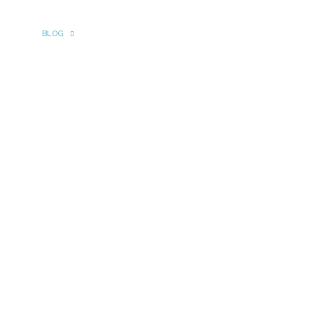
NICIO
BLOG
PRENSA
ARCHIVO
EQUIPO
CONTACTO