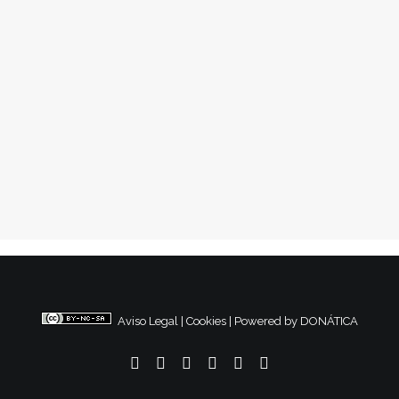
24 noviembre, 2024
Abaixem els lloguers
Conflictos Sociales
,
Nacional
1
2
3
…
59
Aviso Legal
|
Cookies
|
Powered by DONÁTICA