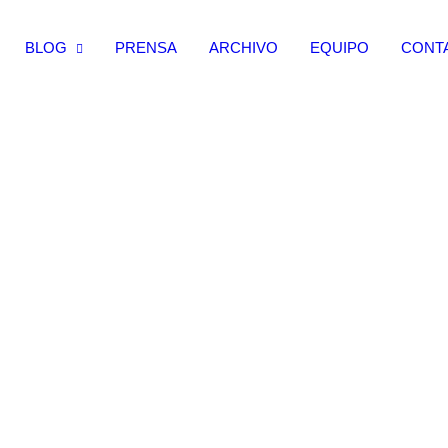
BLOG
PRENSA
ARCHIVO
EQUIPO
CONT
Protesta
El activismo social día a día.