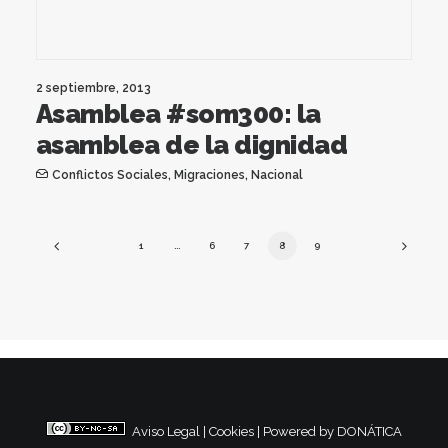
2 septiembre, 2013
Asamblea #som300: la
asamblea de la dignidad
Conflictos Sociales
,
Migraciones
,
Nacional
1
…
6
7
8
9
Aviso Legal
|
Cookies
|
Powered by DONÁTICA