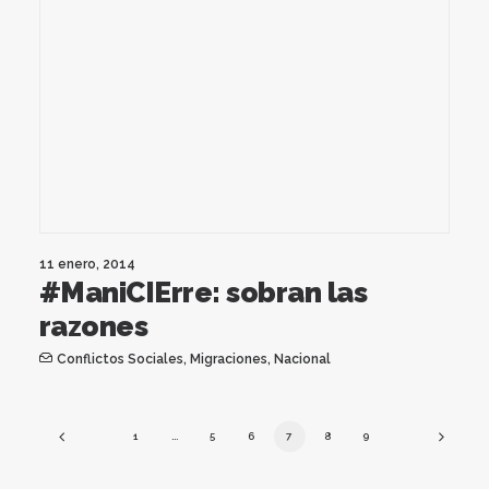
11 enero, 2014
#ManiCIErre: sobran las
razones
Conflictos Sociales
,
Migraciones
,
Nacional
1
…
5
6
7
8
9